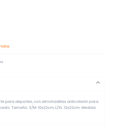
enidos
os
rte para deportes, con almohadillas anticolisión para
cesto. Tamaño: S/M: 10x22cm, L/XL: 12x22cm. Medida: