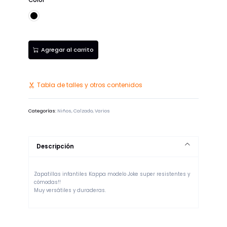
Color
Negro
Agregar al carrito
Tabla de talles y otros contenidos
Categorías:
Niños
,
Calzado
,
Varios
Descripción
Zapatillas infantiles Kappa modelo Joke super resistentes y
cómodas!!
Muy versátiles y duraderas.