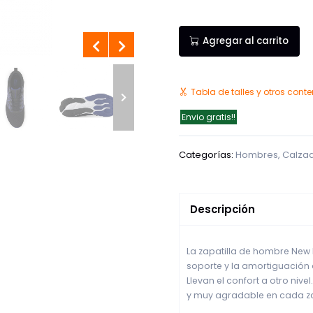
Agregar al carrito
Tabla de talles y otros cont
Envio gratis!!
Categorías:
Hombres
,
Calza
Descripción
La zapatilla de hombre New
soporte y la amortiguación 
Llevan el confort a otro ni
y muy agradable en cada 