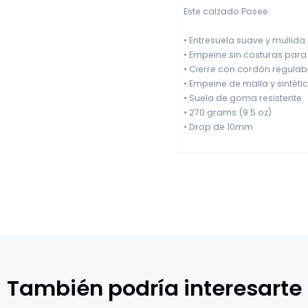
Este calzado Posee:
• Entresuela suave y mulli
• Empeine sin costuras para 
• Cierre con cordón regulab
• Empeine de malla y sintéti
• Suela de goma resistente
• 270 grams (9.5 oz)
• Drop de 10mm
También podría interesarte