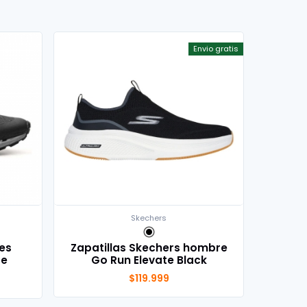
Envio gratis
Skechers
zes
Zapatillas Skechers hombre
re
Go Run Elevate Black
$119.999