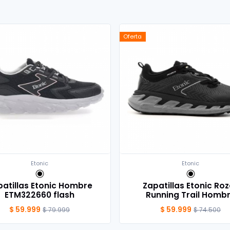
Oferta
Etonic
Etonic
patillas Etonic Hombre
Zapatillas Etonic Ro
ETM322660 flash
Running Trail Homb
$ 59.999
$ 59.999
$ 79.999
$ 74.500