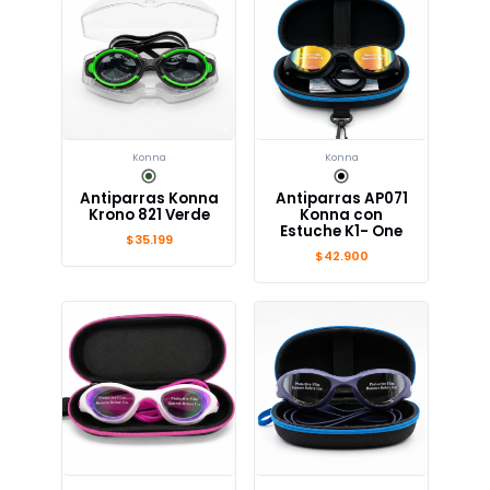
Konna
Konna
Antiparras Konna
Antiparras AP071
Krono 821 Verde
Konna con
Estuche K1- One
$35.199
$42.900