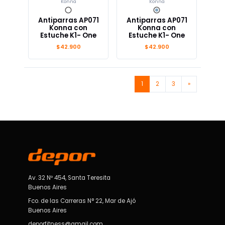
Konna
Konna
Antiparras AP071
Antiparras AP071
Konna con
Konna con
Estuche K1- One
Estuche K1- One
$42.900
$42.900
1
2
3
»
Av. 32 Nº 454, Santa Teresita
Buenos Aires
Fco. de las Carreras N° 22, Mar de Ajó
Buenos Aires
deporfitness@gmail.com