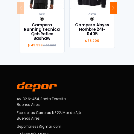
Qeb
Abyss
Campera
Campera Abyss
Cam
Running Tecnica
Hombre 24I-
Hom
Qeb Reflex
0405
A
Bashaw
$78.200
$ 49.999
$ 59.999
Av. 32 Nº 454, Santa Teresita
Buenos Aires
Fco. de las Carreras N° 22, Mar de Ajó
Buenos Aires
deporfitness@gmail.com