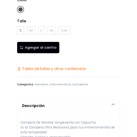
Color
Gris
Oscuro
Talle
S
M
L
XL
2XL
Agregar al carrito
Tabla de talles y otros contenidos
Categorías:
Hombres
,
Indumentaria
,
Camperas
Descripción
Campera De Hombre rompeviento con Capucha.
Es la Campera Ultra Necesaria para tus entrenamientos de
esta temporada!