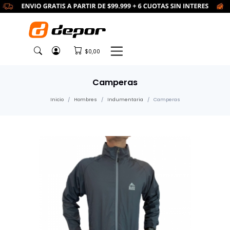
$0,00
Camperas
Inicio
Hombres
Indumentaria
Camperas