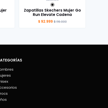
ujer
Zapatillas Skechers Mujer Go
Run Elevate Cadena
$ 92.999
$ 116.000
ATEGORÍAS
ombres
ujeres
nisex
ccesorios
rocs
iños