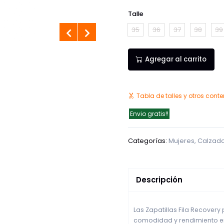
Talle
35
36
37
38
39
Agregar al carrito
Tabla de talles y otros cont
Envio gratis!!
Categorías:
Mujeres
,
Calzad
Descripción
Las Zapatillas Fila Recover
comodidad y rendimiento en