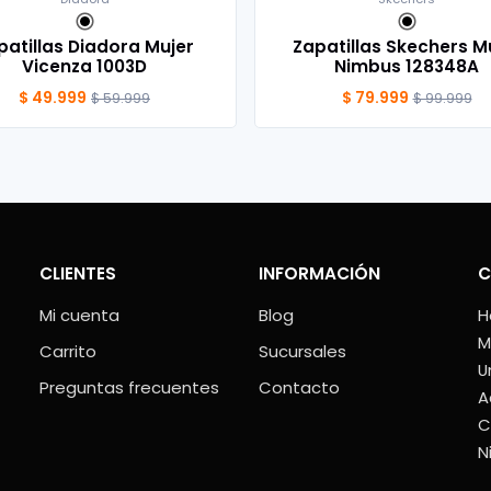
patillas Diadora Mujer
Zapatillas Skechers M
Vicenza 1003D
Nimbus 128348A
$ 49.999
$ 79.999
$ 59.999
$ 99.999
CLIENTES
INFORMACIÓN
C
Mi cuenta
Blog
H
M
Carrito
Sucursales
U
Preguntas frecuentes
Contacto
A
C
N