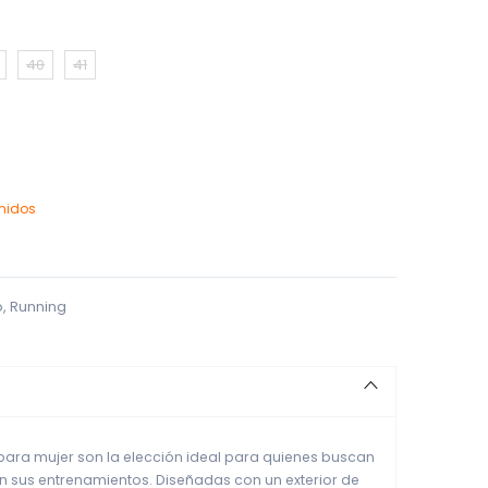
40
41
enidos
o
,
Running
y para mujer son la elección ideal para quienes buscan
 sus entrenamientos. Diseñadas con un exterior de