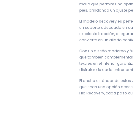
malla que permite una óptim
pies, brindando un ajuste p
El modelo Recovery es perfe
un soporte adecuado en ca
excelente tracción, aseguran
convierte en un aliado confia
Con un diseño moderno y func
que también complementan t
textiles en el interior gara
disfrutar de cada entrenami
El ancho estándar de estas 
que sean una opción accesi
Fila Recovery, cada paso cue