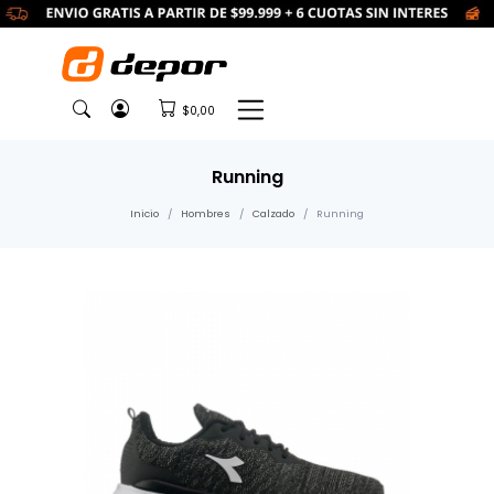
$0,00
Running
Inicio
Hombres
Calzado
Running