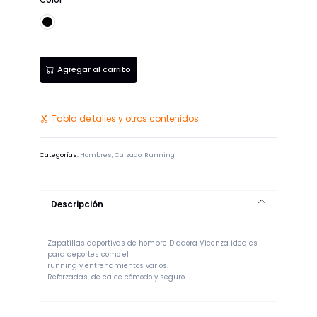
Color
Negro
Agregar al carrito
Tabla de talles y otros contenidos
Categorías:
Hombres
,
Calzado
,
Running
Descripción
Zapatillas deportivas de hombre Diadora Vicenza ideales
para deportes como el
running y entrenamientos varios.
Reforzadas, de calce cómodo y seguro.