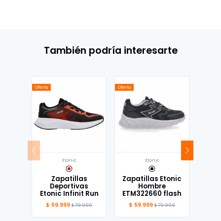
También podría interesarte
Oferta
Oferta
Oferta
Etonic
Etonic
Zapatillas
Zapatillas Etonic
Zapa
Deportivas
Hombre
Ro
Etonic Infinit Run
ETM322660 flash
Tr
$ 59.999
$ 59.999
$ 
$ 79.999
$ 79.999