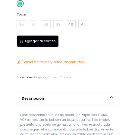
Verde
Agua
Talle
36
37
38
39
40
41
Agregar al carrito
Tabla de talles y otros contenidos
Categorías:
Mujeres
,
Calzado
,
Training
Descripción
Confeccionadas en tejido de malla, las zapatillas ETONIC
VOX completan tu look con un toque deportivo. Este modelo
presenta una suela de goma con una línea estructurada
que asegura el máximo confort durante todo el día. Perfecto
para usar en tu tiempo libre con un pantalón deportivo o un