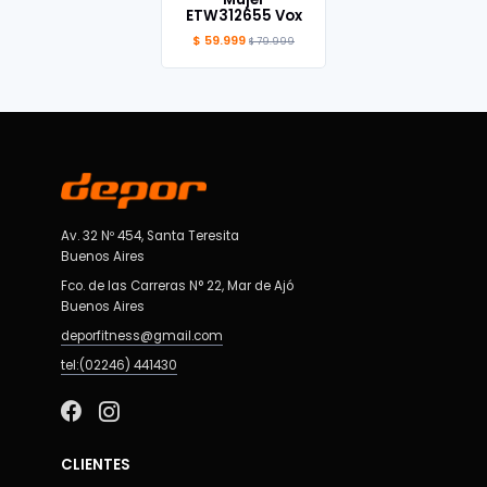
ETW312655 Vox
$ 59.999
$ 79.999
Av. 32 Nº 454, Santa Teresita
Buenos Aires
Fco. de las Carreras N° 22, Mar de Ajó
Buenos Aires
deporfitness@gmail.com
tel:(02246) 441430
CLIENTES