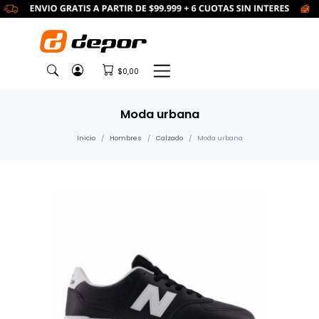
$0,00
Moda urbana
Inicio
Hombres
Calzado
Moda urbana