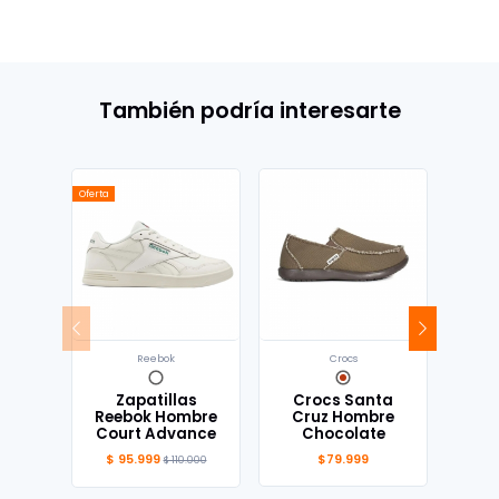
También podría interesarte
Oferta
Reebok
Crocs
Zapatillas
Crocs Santa
Cr
Reebok Hombre
Cruz Hombre
Cr
Court Advance
Chocolate
B
$ 95.999
$79.999
$ 110.000