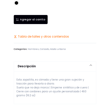
Negro
Agregar al carrito
Tabla de talles y otros contenidos
Categorías:
Hombres
,
Calzado
,
Moda urbana
Descripción
Esta zapatilla, es cómoda y tiene una gran sujeción y
tracción para llevarla a diario.
Suela que no deja marca | Empeine sintético y de cuero |
Cierre con cordones para un ajuste personalizado | 460
grams (16.2 oz)