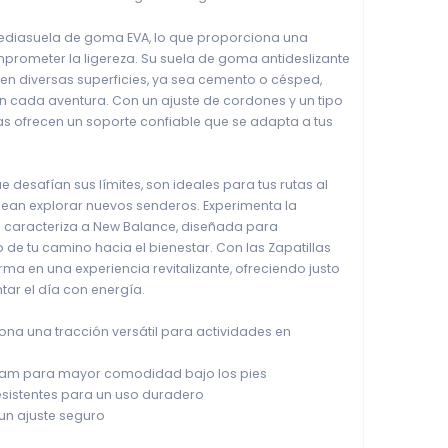
mediasuela de goma EVA, lo que proporciona una
prometer la ligereza. Su suela de goma antideslizante
en diversas superficies, ya sea cemento o césped,
n cada aventura. Con un ajuste de cordones y un tipo
las ofrecen un soporte confiable que se adapta a tus
desafían sus límites, son ideales para tus rutas al
esean explorar nuevos senderos. Experimenta la
e caracteriza a New Balance, diseñada para
e tu camino hacia el bienestar. Con las Zapatillas
rma en una experiencia revitalizante, ofreciendo justo
tar el día con energía.
iona una tracción versátil para actividades en
Foam para mayor comodidad bajo los pies
esistentes para un uso duradero
un ajuste seguro