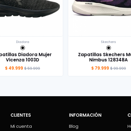
Diadora
Skechers
patillas Diadora Mujer
Zapatillas Skechers M
Vicenza 1003D
Nimbus 128348A
$ 49.999
$ 79.999
$ 59.999
$ 99.999
CLIENTES
INFORMACIÓN
C
Mi cuenta
Blog
H