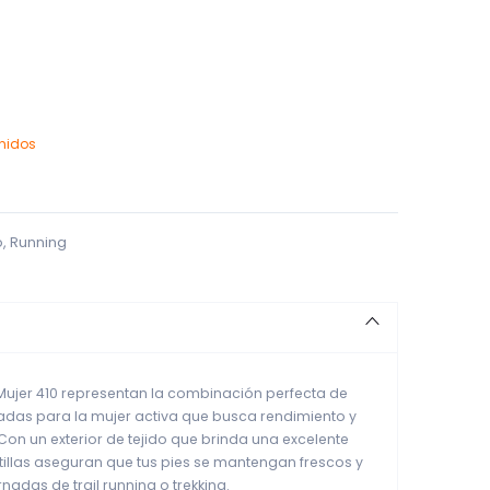
enidos
o
,
Running
Mujer 410 representan la combinación perfecta de
eñadas para la mujer activa que busca rendimiento y
n un exterior de tejido que brinda una excelente
atillas aseguran que tus pies se mantengan frescos y
adas de trail running o trekking.