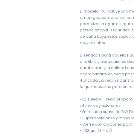
El modelo 410 incluye una 
amortiguación ideal sin com
garantiza un agarre seguro 
potenciando tu seguridad e
de caña baja, estas zapatil
movimientos.
Diseñadas para aquellas que 
aire libre y para quienes d
durabilidad y la calidad qu
acompañarte en cada paso d
410, cada carrera se transfo
lo que necesitas para enfren
• La suela AT Tread proporc
interiores y exteriores
• Entresuela suave de BIO 
• Superposiciones y malla r
• Cierre con cordones para 
• 238 grs (8.4 oz)