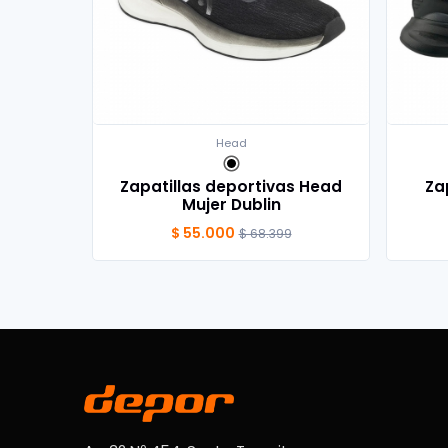
Head
Zapatillas deportivas Head
Za
Mujer Dublin
$ 55.000
$ 68.399