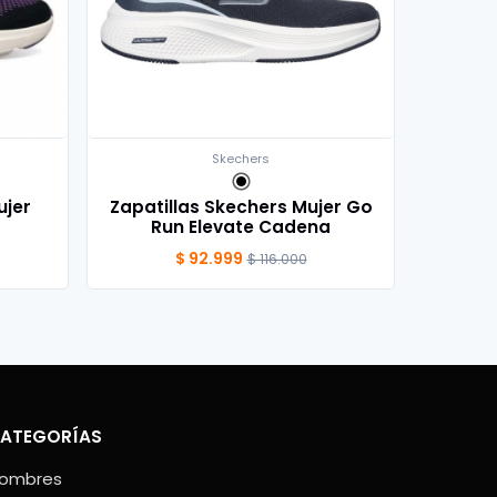
Skechers
ujer
Zapatillas Skechers Mujer Go
Run Elevate Cadena
$ 92.999
$ 116.000
ATEGORÍAS
ombres