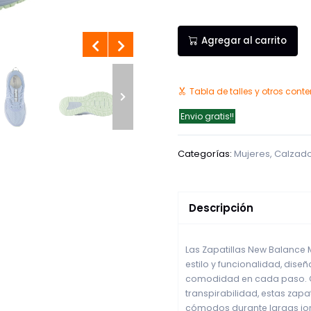
Agregar al carrito
Tabla de talles y otros cont
Envio gratis!!
Categorías:
Mujeres
,
Calzad
Descripción
Las Zapatillas New Balance 
estilo y funcionalidad, dis
comodidad en cada paso. Co
transpirabilidad, estas zap
cómodos durante largas jorn