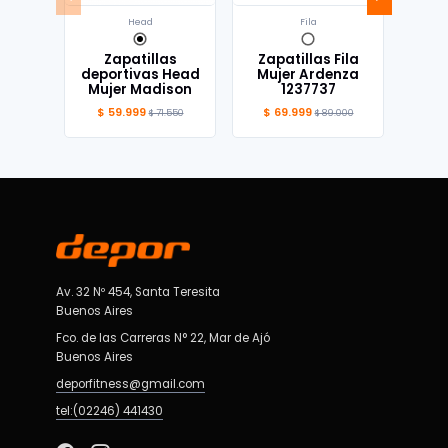
Head
Fila
Zapatillas
Zapatillas Fila
Z
deportivas Head
Mujer Ardenza
Urb
Mujer Madison
1237737
Fil
$ 59.999
$ 69.999
$ 
$ 71.550
$ 89.000
Av. 32 Nº 454, Santa Teresita
Buenos Aires
Fco. de las Carreras N° 22, Mar de Ajó
Buenos Aires
deporfitness@gmail.com
tel:(02246) 441430