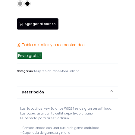
Gris
Negro
Agregar al carrito
Tabla de talles y otros contenidos
Envio gratis!!
Categorías:
Mujeres
,
Calzado
,
Moda urbana
Descripción
Las Zapatillas New Balance WS237 es de gran versatilidad.
Las podes usar con tu outfit deportivo o urbano.
Es perfecta para tu estilo diario.
- Confeccionada con una suela de goma ondulada.
- Capellada de gamuza y malla