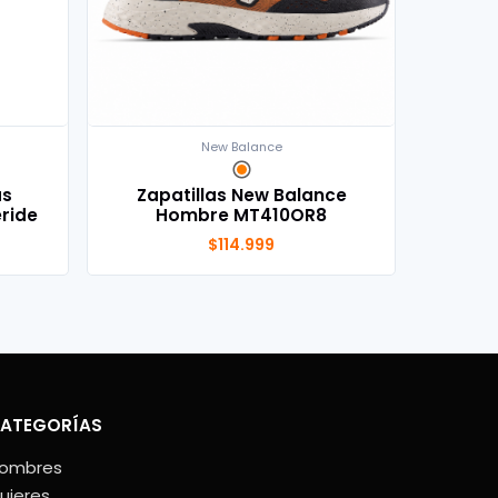
New Balance
as
Zapatillas New Balance
ride
Hombre MT410OR8
$114.999
ATEGORÍAS
ombres
ujeres