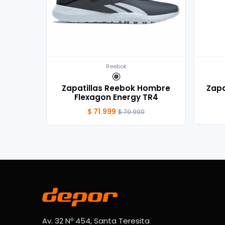
Reebok
Zapatillas Reebok Hombre
Zapa
Flexagon Energy TR4
$ 71.999
$ 79.990
Av. 32 Nº 454, Santa Teresita