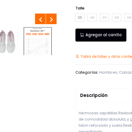
Talle
35
36
37
38
39
Agregar al carrito
Tabla de talles y otros cont
Categorías:
Hombres
,
Calza
Descripción
Hermosas zapatillas Reebok
de comodidad absoluta, y gr
talon reforzado y suela flexi
necesitando.