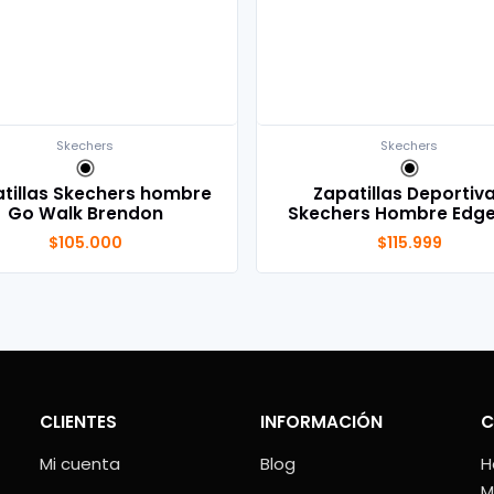
Skechers
Skechers
tillas Skechers hombre
Zapatillas Deportiv
Go Walk Brendon
Skechers Hombre Edge
$105.000
$115.999
CLIENTES
INFORMACIÓN
C
Mi cuenta
Blog
H
M