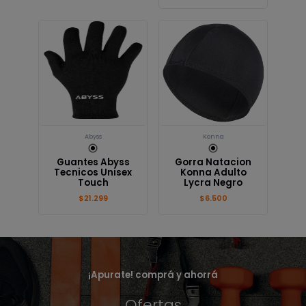
Abyss
Konna
Guantes Abyss
Gorra Natacion
Tecnicos Unisex
Konna Adulto
Touch
Lycra Negro
$21.299
$6.500
¡Apurate! comprá y ahorrá
Ofertas