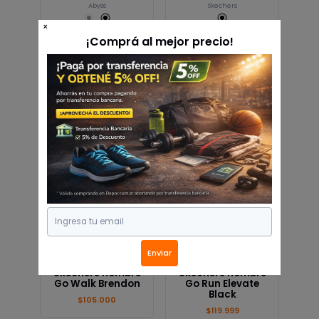
Abyss
Skechers
×
Zapatillas
Buzo Medio Cierre
¡Comprá al mejor precio!
Deportivas
Combinado
Skechers Go Run
Hombre Abyss
Consistent 2.0
0104
$114.999
$46.307
Envio gratis
Envio gratis
Skechers
Skechers
Enviar
Zapatillas
Zapatillas
Skechers hombre
Skechers hombre
Go Walk Brendon
Go Run Elevate
Black
$105.000
$119.999