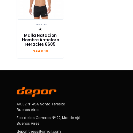
Heracles
Malla Natacion
Hombre Anticloro
Heracles 6605
$44.000
Av. 32 Nº 454, Santa Teresita
Buenos Aires
Fco. de las Carreras N° 22, Mar de Ajó
Buenos Aires
deporfitness@gmail.com