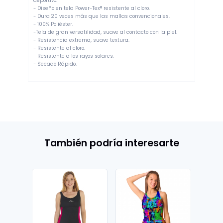
deportivo.
- Diseño en tela Power-Tex® resistente al cloro.
- Dura 20 veces más que las mallas convencionales.
- 100% Poliéster.
-Tela de gran versatilidad, suave al contacto con la piel.
- Resistencia extrema, suave textura.
- Resistente al cloro.
- Resistente a los rayos solares.
- Secado Rápido.
También podría interesarte