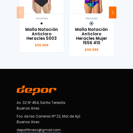
Heracles
Heracles
Malla Natación
Malla Natación
Mal
Anticloro
Anticloro
Heracles 5003
Heracles Mujer
Her
1556 410
$55.999
$56.999
Av. 32 Nº 454, Santa Teresita
Buenos Aires
Fco. de las Carreras N° 22, Mar de Ajó
Buenos Aires
deporfitness@gmail.com