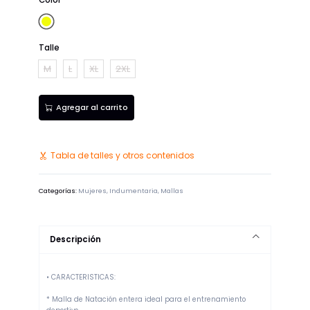
Color
Amarillo
Talle
M
L
XL
2XL
Agregar al carrito
Tabla de talles y otros contenidos
Categorías:
Mujeres
,
Indumentaria
,
Mallas
Descripción
• CARACTERISTICAS:
* Malla de Natación entera ideal para el entrenamiento