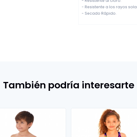
- Resistente al cloro.
- Resistente a los rayos sola
- Secado Rápido.
También podría interesarte