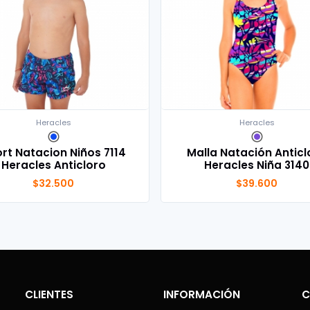
Heracles
Heracles
rt Natacion Niños 7114
Malla Natación Anticl
Heracles Anticloro
Heracles Niña 3140
$32.500
$39.600
CLIENTES
INFORMACIÓN
C